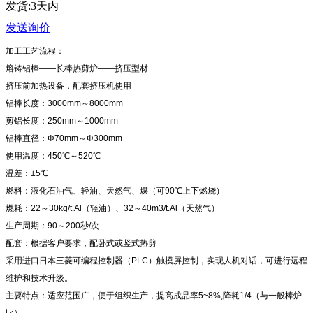
发货:3天内
发送询价
加工工艺流程：
熔铸铝棒——长棒热剪炉——挤压型材
挤压前加热设备，配套挤压机使用
铝棒长度：3000mm～8000mm
剪铝长度：250mm～1000mm
铝棒直径：Φ70mm～Φ300mm
使用温度：450℃～520℃
温差：±5℃
燃料：液化石油气、轻油、天然气、煤（可90℃上下燃烧）
燃耗：22～30kg/t.Al（轻油）、32～40m3/t.Al（天然气）
生产周期：90～200秒/次
配套：根据客户要求，配卧式或竖式热剪
采用进口日本三菱可编程控制器（PLC）触摸屏控制，实现人机对话，可进行远程
维护和技术升级。
主要特点：适应范围广，便于组织生产，提高成品率5~8%,降耗1/4（与一般棒炉